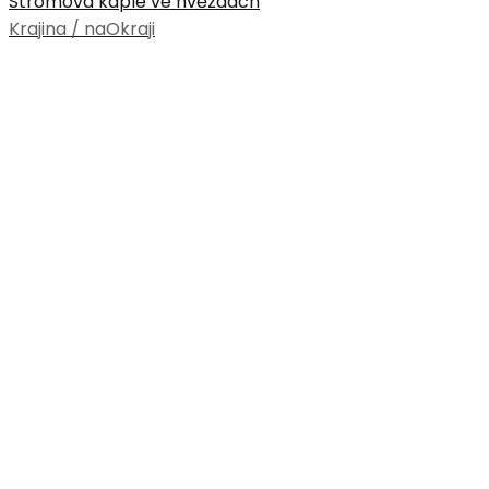
Stromová kaple ve hvězdách
Krajina / naOkraji