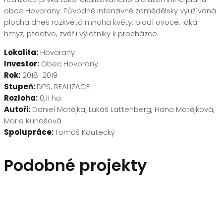
obce Hovorany. Původně intenzivně zemědělsky využívaná
plocha dnes rozkvétá mnoha květy, plodí ovoce, láká
hmyz, ptactvo, zvěř i výletníky k procházce.
Lokalita:
Hovorany
Investor:
Obec Hovorany
Rok:
2018-2019
Stupeň:
DPS, REALIZACE
Rozloha:
0,11 ha
Autoři:
Daniel Matějka, Lukáš Lattenberg, Hana Matějková,
Marie Kunešová
Spolupráce:
Tomáš Koutecký
Podobné projekty