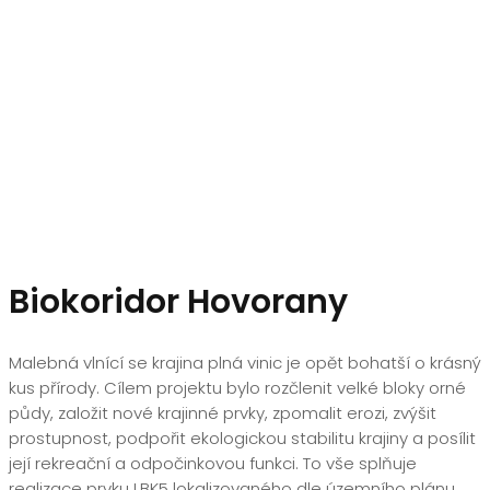
Biokoridor Hovorany
Malebná vlnící se krajina plná vinic je opět bohatší o krásný
kus přírody. Cílem projektu bylo rozčlenit velké bloky orné
půdy, založit nové krajinné prvky, zpomalit erozi, zvýšit
prostupnost, podpořit ekologickou stabilitu krajiny a posílit
její rekreační a odpočinkovou funkci. To vše splňuje
realizace prvku LBK5 lokalizovaného dle územního plánu