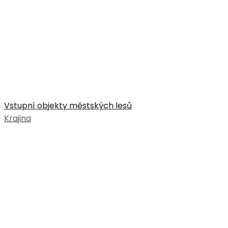
Vstupní objekty městských lesů
Krajina