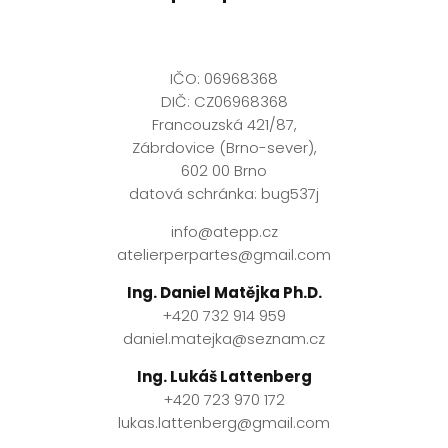
IČO: 06968368
DIČ: CZ06968368
Francouzská 421/87,
Zábrdovice (Brno-sever),
602 00 Brno
datová schránka: bug537j
info@atepp.cz
atelierperpartes@gmail.com
Ing. Daniel Matějka Ph.D.
+420 732 914 959
daniel.matejka@seznam.cz
Ing. Lukáš Lattenberg
+420 723 970 172
lukas.lattenberg@gmail.com